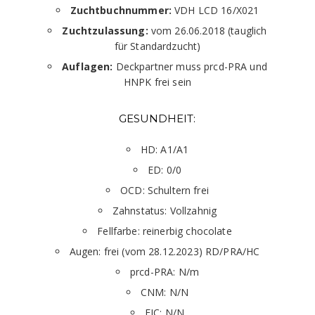
Zuchtbuchnummer:
VDH LCD 16/X021
Zuchtzulassung:
vom 26.06.2018 (tauglich
für Standardzucht)
Auflagen:
Deckpartner muss prcd-PRA und
HNPK frei sein
GESUNDHEIT:
HD: A1/A1
ED: 0/0
OCD: Schultern frei
Zahnstatus: Vollzahnig
Fellfarbe: reinerbig chocolate
Augen: frei (vom 28.12.2023) RD/PRA/HC
prcd-PRA: N/m
CNM: N/N
EIC: N/N